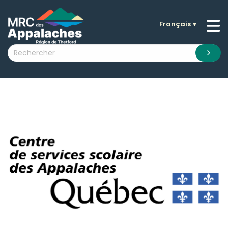
Français
▼
n submenu (La MRC )
n submenu (Citoyens )
n submenu (Entreprises )
 submenu (Visiteurs )
n submenu (Nouvelles )
n submenu (Documentation )