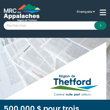
Français
▼
n submenu (La MRC )
n submenu (Citoyens )
n submenu (Entreprises )
 submenu (Visiteurs )
n submenu (Nouvelles )
n submenu (Documentation )
500 000 $ pour trois