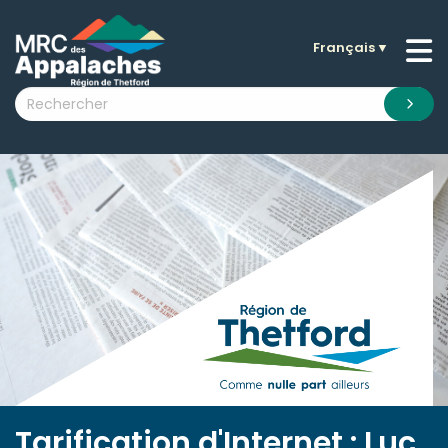
Français
▼
n submenu (La MRC )
n submenu (Citoyens )
n submenu (Entreprises )
 submenu (Visiteurs )
n submenu (Nouvelles )
n submenu (Documentation )
Tarification d'Internet : Luc