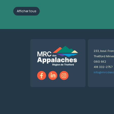
Afficher tous
233, boul. Fro
Thetford Min
G6G 6K2
418 332-2757
info@mrcdes