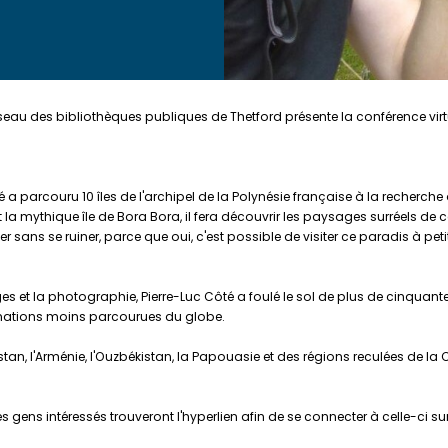
Réseau des bibliothèques publiques de Thetford présente la conférence virtue
 a parcouru 10 îles de l'archipel de la Polynésie française à la recherche
 la mythique île de Bora Bora, il fera découvrir les paysages surréels de 
ans se ruiner, parce que oui, c'est possible de visiter ce paradis à petit
et la photographie, Pierre-Luc Côté a foulé le sol de plus de cinquant
inations moins parcourues du globe.
kistan, l'Arménie, l'Ouzbékistan, la Papouasie et des régions reculées de la
es gens intéressés trouveront l'hyperlien afin de se connecter à celle-ci