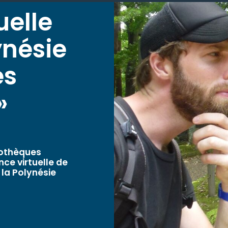
uelle
ynésie
es
»
liothèques
ce virtuelle de
t la Polynésie