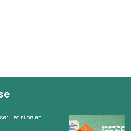
se
ser... et si on en