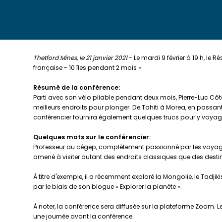
Thetford Mines, le 21 janvier 2021
- Le mardi 9 février à 19 h, le 
française - 10 îles pendant 2 mois ».
Résumé de la conférence:
Parti avec son vélo pliable pendant deux mois, Pierre-Luc Côté
meilleurs endroits pour plonger. De Tahiti à Morea, en passant
conférencier fournira également quelques trucs pour y voyager s
Quelques mots sur le conférencier:
Professeur au cégep, complètement passionné par les voyages 
amené à visiter autant des endroits classiques que des dest
À titre d'exemple, il a récemment exploré la Mongolie, le Tadji
par le biais de son blogue « Explorer la planète ».
À noter, la conférence sera diffusée sur la plateforme Zoom. L
une journée avant la conférence.