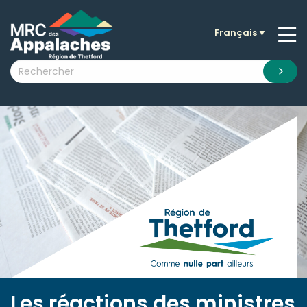
Français
▼
n submenu (La MRC )
n submenu (Citoyens )
n submenu (Entreprises )
 submenu (Visiteurs )
n submenu (Nouvelles )
n submenu (Documentation )
Les réactions des ministres