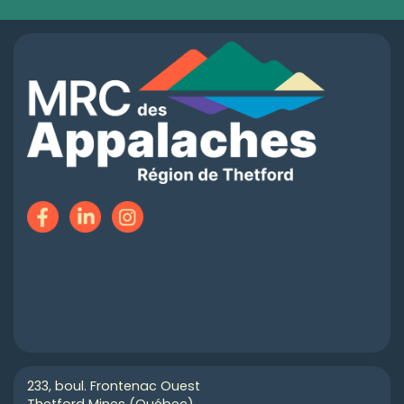
233, boul. Frontenac Ouest
Thetford Mines (Québec)