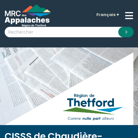
Français
▼
n submenu (La MRC )
n submenu (Citoyens )
n submenu (Entreprises )
 submenu (Visiteurs )
n submenu (Nouvelles )
n submenu (Documentation )
CISSS de Chaudière-