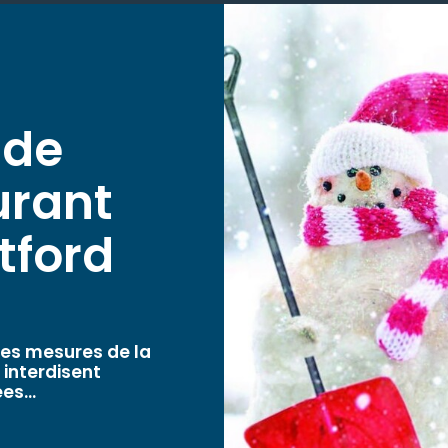
 de
urant
tford
les mesures de la
 interdisent
es...