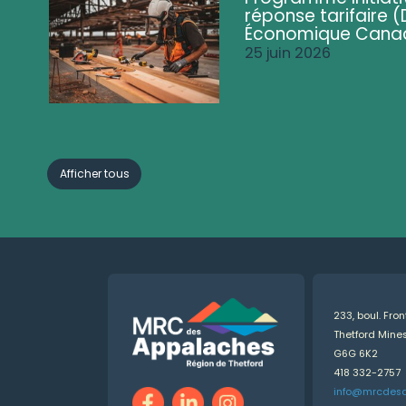
réponse tarifaire
Économique Cana
25 juin 2026
Afficher tous
233, boul. Fro
Thetford Min
G6G 6K2
418 332-2757
info@mrcdes