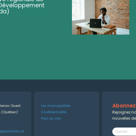
 (Développement
da)
Abonnez-
ntenac Ouest
Les municipalités
Rejoignez no
es (Québec)
Confidentialité
nouvelles d
Plan du site
appalaches.ca