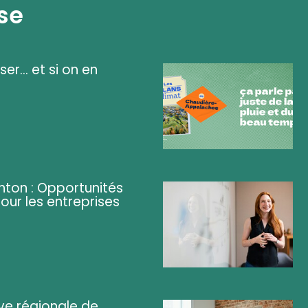
se
ser... et si on en
ghton : Opportunités
pour les entreprises
ve régionale de