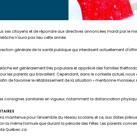
tous ses citoyens et de répondre aux directives annoncées mardi par le mini
elâche n'aura pas lieu cette année.
rection générale de la santé publique qui interdisent actuellement d'offr
.
relâche est généralement très populaire et apprécié des familles thetfor
 pour les parents qui travaillent. Cependant, dans le contexte actuel, n
afin de favoriser le rétablissement de la situation » mentionne monsieur 
r les consignes sanitaires en vigueur, notamment la distanciation physiqu
ITAIRES
 maintenue pour l'ensemble du réseau scolaire, et ce, aux dates prévues 
lon la même formule que durant la période des Fêtes. Les parents concerné
 site Québec.ca.