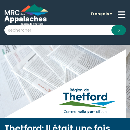
Français
▼
n submenu (La MRC )
n submenu (Citoyens )
n submenu (Entreprises )
 submenu (Visiteurs )
n submenu (Nouvelles )
n submenu (Documentation )
Thetford: Il était une fois,