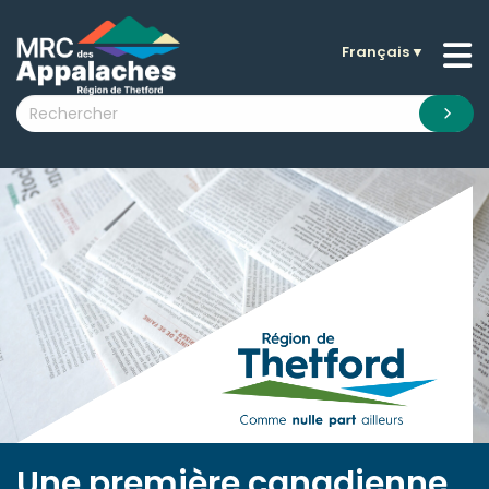
Français
▼
n submenu (La MRC )
n submenu (Citoyens )
n submenu (Entreprises )
 submenu (Visiteurs )
n submenu (Nouvelles )
n submenu (Documentation )
Une première canadienne