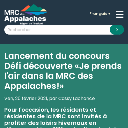
Français
▼
n submenu (La MRC )
n submenu (Citoyens )
n submenu (Entreprises )
 submenu (Visiteurs )
Lancement du concours
n submenu (Nouvelles )
Défi découverte «Je prends
n submenu (Documentation )
l'air dans la MRC des
Appalaches!»
Ven, 26 février 2021, par Cassy Lachance
Pour l'occasion, les résidents et
résidentes de la MRC sont invités à
profiter des loisirs hivernaux en