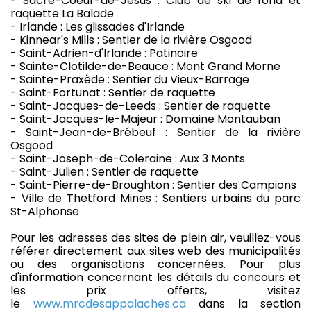
- Sacré-Coeur-de-Jésus : Club de ski de fond et
raquette La Balade
- Irlande : Les glissades d'Irlande
- Kinnear's Mills : Sentier de la rivière Osgood
- Saint-Adrien-d'Irlande : Patinoire
- Sainte-Clotilde-de-Beauce : Mont Grand Morne
- Sainte-Praxède : Sentier du Vieux-Barrage
- Saint-Fortunat : Sentier de raquette
- Saint-Jacques-de-Leeds : Sentier de raquette
- Saint-Jacques-le-Majeur : Domaine Montauban
- Saint-Jean-de-Brébeuf : Sentier de la rivière
Osgood
- Saint-Joseph-de-Coleraine : Aux 3 Monts
- Saint-Julien : Sentier de raquette
- Saint-Pierre-de-Broughton : Sentier des Campions
- Ville de Thetford Mines : Sentiers urbains du parc
St-Alphonse
Pour les adresses des sites de plein air, veuillez-vous
référer directement aux sites web des municipalités
ou des organisations concernées. Pour plus
d'information concernant les détails du concours et
les prix offerts, visitez
le
www.mrcdesappalaches.ca
dans la section