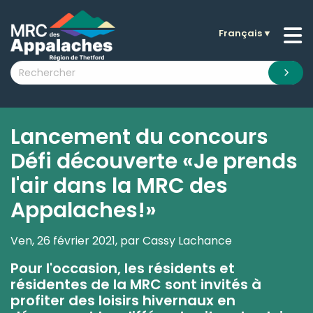
Français
▼
n submenu (La MRC )
n submenu (Citoyens )
n submenu (Entreprises )
 submenu (Visiteurs )
Lancement du concours
n submenu (Nouvelles )
Défi découverte «Je prends
n submenu (Documentation )
l'air dans la MRC des
Appalaches!»
Ven, 26 février 2021, par Cassy Lachance
Pour l'occasion, les résidents et
résidentes de la MRC sont invités à
profiter des loisirs hivernaux en