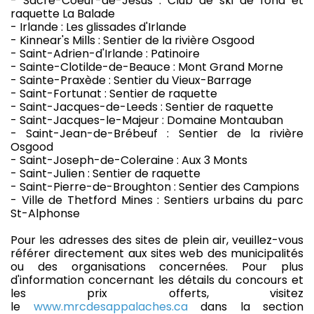
- Sacré-Coeur-de-Jésus : Club de ski de fond et
raquette La Balade
- Irlande : Les glissades d'Irlande
- Kinnear's Mills : Sentier de la rivière Osgood
- Saint-Adrien-d'Irlande : Patinoire
- Sainte-Clotilde-de-Beauce : Mont Grand Morne
- Sainte-Praxède : Sentier du Vieux-Barrage
- Saint-Fortunat : Sentier de raquette
- Saint-Jacques-de-Leeds : Sentier de raquette
- Saint-Jacques-le-Majeur : Domaine Montauban
- Saint-Jean-de-Brébeuf : Sentier de la rivière
Osgood
- Saint-Joseph-de-Coleraine : Aux 3 Monts
- Saint-Julien : Sentier de raquette
- Saint-Pierre-de-Broughton : Sentier des Campions
- Ville de Thetford Mines : Sentiers urbains du parc
St-Alphonse
Pour les adresses des sites de plein air, veuillez-vous
référer directement aux sites web des municipalités
ou des organisations concernées. Pour plus
d'information concernant les détails du concours et
les prix offerts, visitez
le
www.mrcdesappalaches.ca
dans la section