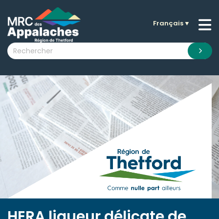
Français
▼
n submenu (La MRC )
n submenu (Citoyens )
n submenu (Entreprises )
 submenu (Visiteurs )
n submenu (Nouvelles )
n submenu (Documentation )
HERA liqueur délicate de