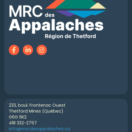
233, boul. Frontenac Ouest
Thetford Mines (Québec)
G6G 6K2
418 332-2757
info@mrcdesappalaches.ca