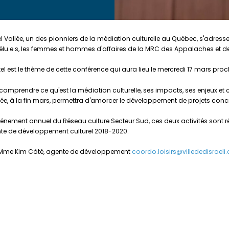
Michel Vallée, un des pionniers de la médiation culturelle au Québec, s'adre
 élu.e.s, les femmes et hommes d'affaires de la MRC des Appalaches et d
s, tel est le thème de cette conférence qui aura lieu le mercredi 17 mars p
n comprendre ce qu'est la médiation culturelle, ses impacts, ses enjeux 
lée, à la fin mars, permettra d'amorcer le développement de projets concr
'événement annuel du Réseau culture Secteur Sud, ces deux activités sont
nte de développement culturel 2018-2020.
cter Mme Kim Côté, agente de développement
coordo.loisirs@villededisrael