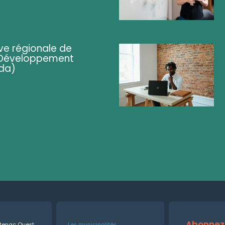
ve régionale de
 (Développement
da)
Abonnez-
ntenac Ouest
Les municipalités