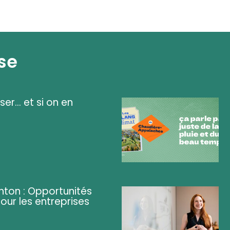
se
ser... et si on en
ghton : Opportunités
pour les entreprises