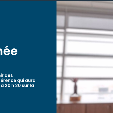
mée
ir des
nférence qui aura
à 20 h 30 sur la