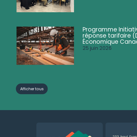
Programme Initiati
réponse tarifaire
Économique Cana
25 juin 2026
Afficher tous
233, boul. Fro