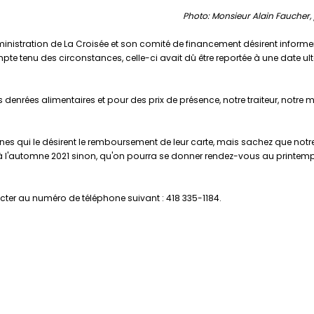
Photo: Monsieur Alain Faucher, 
nistration de La Croisée et son comité de financement désirent informe
te tenu des circonstances, celle-ci avait dû être reportée à une date ulté
enrées alimentaires et pour des prix de présence, notre traiteur, notre mus
onnes qui le désirent le remboursement de leur carte, mais sachez que no
 à l'automne 2021 sinon, qu'on pourra se donner rendez-vous au printemps 
acter au numéro de téléphone suivant : 418 335-1184.