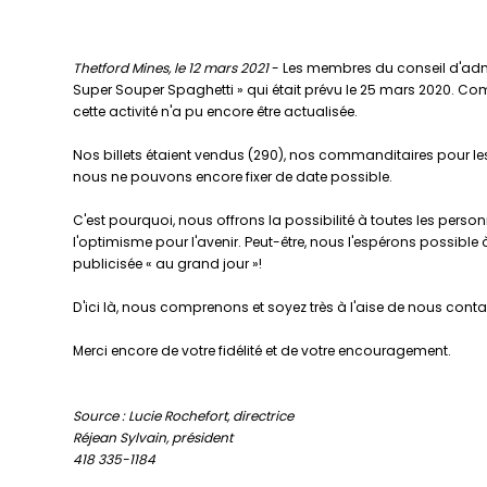
Thetford Mines, le 12 mars 2021
- Les membres du conseil d'admi
Super Souper Spaghetti » qui était prévu le 25 mars 2020. Comp
cette activité n'a pu encore être actualisée.
Nos billets étaient vendus (290), nos commanditaires pour les d
nous ne pouvons encore fixer de date possible.
C'est pourquoi, nous offrons la possibilité à toutes les pers
l'optimisme pour l'avenir. Peut-être, nous l'espérons possible
publicisée « au grand jour »!
D'ici là, nous comprenons et soyez très à l'aise de nous cont
Merci encore de votre fidélité et de votre encouragement.
Source : Lucie Rochefort, directrice
Réjean Sylvain, président
418 335-1184