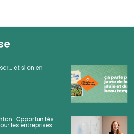
se
ser... et si on en
ghton : Opportunités
pour les entreprises