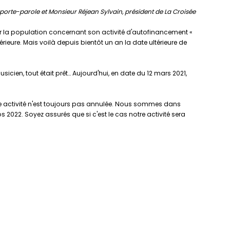
porte-parole et Monsieur Réjean Sylvain, président de La Croisée
r la population concernant son activité d'autofinancement «
rieure. Mais voilà depuis bientôt un an la date ultérieure de
icien, tout était prêt… Aujourd'hui, en date du 12 mars 2021,
tre activité n'est toujours pas annulée. Nous sommes dans
2022. Soyez assurés que si c'est le cas notre activité sera