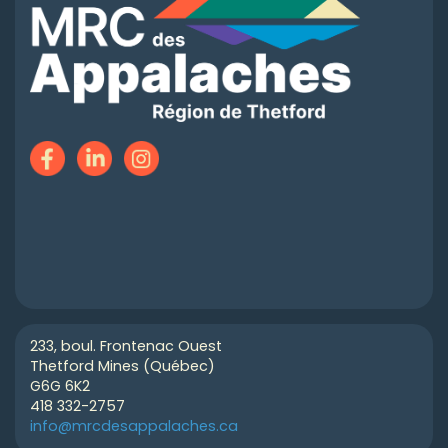
233, boul. Frontenac Ouest
Thetford Mines (Québec)
G6G 6K2
418 332-2757
info@mrcdesappalaches.ca