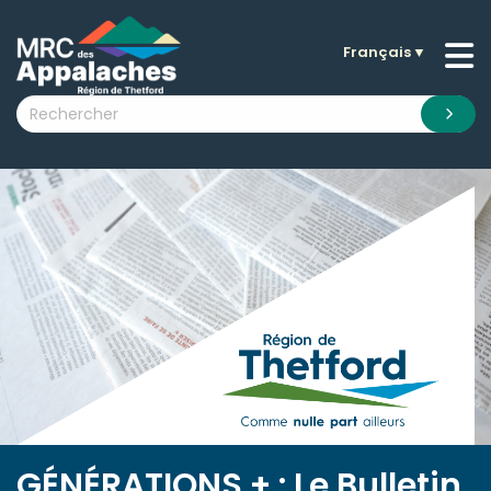
Français
▼
n submenu (La MRC )
n submenu (Citoyens )
n submenu (Entreprises )
 submenu (Visiteurs )
n submenu (Nouvelles )
n submenu (Documentation )
GÉNÉRATIONS + : Le Bulletin