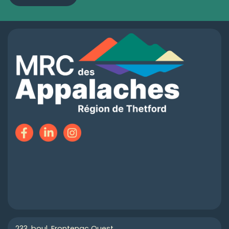
233, boul. Frontenac Ouest