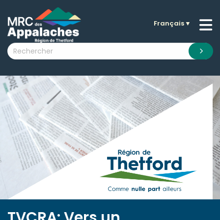
Français
▼
n submenu (La MRC )
n submenu (Citoyens )
n submenu (Entreprises )
 submenu (Visiteurs )
n submenu (Nouvelles )
n submenu (Documentation )
TVCRA: Vers un