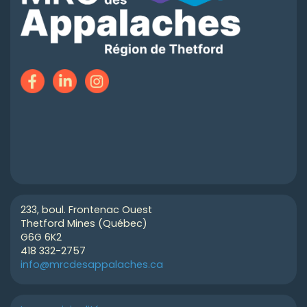
233, boul. Frontenac Ouest
Thetford Mines (Québec)
G6G 6K2
418 332-2757
info@mrcdesappalaches.ca