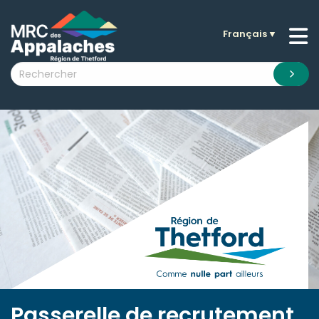
Français
▼
n submenu (La MRC )
n submenu (Citoyens )
n submenu (Entreprises )
 submenu (Visiteurs )
n submenu (Nouvelles )
n submenu (Documentation )
Passerelle de recrutement