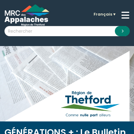
Français
▼
n submenu (La MRC )
n submenu (Citoyens )
n submenu (Entreprises )
 submenu (Visiteurs )
n submenu (Nouvelles )
n submenu (Documentation )
GÉNÉRATIONS + : Le Bulletin