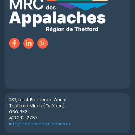
233, boul. Frontenac Ouest
Thetford Mines (Québec)
G6G 6K2
418 332-2757
info@mrcdesappalaches.ca