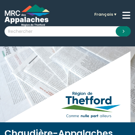
Français
▼
n submenu (La MRC )
n submenu (Citoyens )
n submenu (Entreprises )
 submenu (Visiteurs )
n submenu (Nouvelles )
n submenu (Documentation )
Chaudière-Appalaches