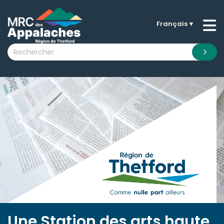
Français
▼
n submenu (La MRC )
n submenu (Citoyens )
n submenu (Entreprises )
 submenu (Visiteurs )
n submenu (Nouvelles )
n submenu (Documentation )
Une Station des arts haute