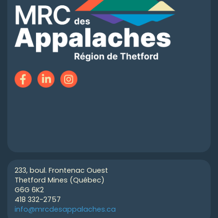
233, boul. Frontenac Ouest
Thetford Mines (Québec)
G6G 6K2
418 332-2757
info@mrcdesappalaches.ca