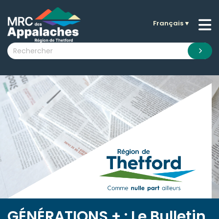
Français
▼
n submenu (La MRC )
n submenu (Citoyens )
n submenu (Entreprises )
 submenu (Visiteurs )
n submenu (Nouvelles )
n submenu (Documentation )
GÉNÉRATIONS + : Le Bulletin