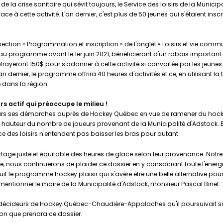
e la crise sanitaire qui sévit toujours, le Service des loisirs de la Muni
 à cette activité. L'an dernier, c'est plus de 50 jeunes qui s'étaient insc
 la section « Programmation et inscription » de l'onglet « Loisirs et vie comm
au programme avant le 1er juin 2021, bénéficieront d'un rabais important.
frayeront 150$ pour s'adonner à cette activité si convoitée par les jeune
 dernier, le programme offrira 40 heures d'activités et ce, en utilisant la 
 dans la région.
s actif qui préoccupe le milieu !
ours ses démarches auprès de Hockey Québec en vue de ramener du hocke
a hauteur du nombre de joueurs provenant de la Municipalité d'Adstock. Bi
ce des loisirs n'entendent pas baisser les bras pour autant.
age juste et équitable des heures de glace selon leur provenance. Notre 
nous continuerons de plaider ce dossier en y consacrant toute l'énergie
 le programme hockey plaisir qui s'avère être une belle alternative pour 
 mentionner le maire de la Municipalité d'Adstock, monsieur Pascal Binet.
écideurs de Hockey Québec-Chaudière-Appalaches qu'il poursuivait sa d
ion que prendra ce dossier.