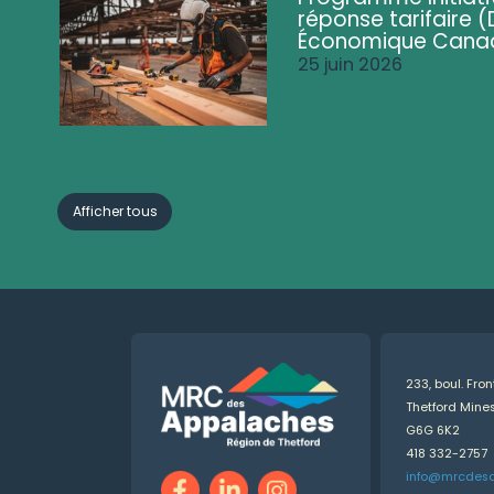
réponse tarifaire
Économique Cana
25 juin 2026
Afficher tous
233, boul. Fro
Thetford Min
G6G 6K2
418 332-2757
info@mrcdes