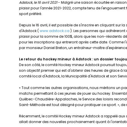
Adstock, le 16 avril 2021
- Malgré une saison écourtée en raison d
plaisir pour l'année 2021-2022, compte tenu de l'engouement face
sport préféré.
Depuis le 16 avril, il est possible de s'inscrire en cliquant sur
d'Adstock (
www.adstock.ca
). Les personnes qui adhéreront 
plaisir pour la somme de 100$, alors que les non-résidents dé
pour les inscriptions qui entreront après cette date. Comme l'an
par monsieur Daniel Breton, un entraîneur-maître d'expérience
Le retour du hockey mineur à Adstock : un dossier toujour
De son côté, le comité Hockey mineur Adstock poursuit touj
son objectif premier qui est d'obtenir des heures de glace à l
comité local d'Adstock, la Municipalité d'Adstock et son Servi
« Tout comme les autres organisations, nous méritons un part
matchs permettant à ces jeunes de jouer au hockey. Ensemble, 
Québec-Chaudière-Appalaches, le Service des loisirs reconduit
Saint-Méthode est tout désigné pour pratiquer ce sport. », de
Récemment, le comité Hockey mineur Adstock a rappelé aux d
allait donner des nouvelles prochainement quant à l'orientat