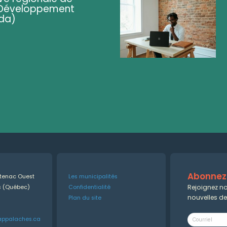
 (Développement
da)
Abonnez-
ntenac Ouest
Les municipalités
Rejoignez no
es (Québec)
Confidentialité
nouvelles d
Plan du site
appalaches.ca