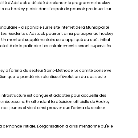
cipalité d'Adstock a décidé de relancer le programme hockey
rits au hockey plaisir dans l'espoir de pouvoir pratiquer leur
unautaire » disponible sur le site Internet de la Municipalité
 Les résidents d'Adstock pourront ainsi participer au hockey
s. Un montant supplémentaire sera appliqué au coût initial
totalité de la patinoire. Les entraînements seront supervisés
y à l'aréna du secteur Saint-Méthode. Le comité conserve
en que la pandémie ralentisse l'évolution du dossier, le
infrastructure est conçue et adaptée pour accueillir des
 nécessaire. En attendant la décision officielle de Hockey
nos jeunes et vient ainsi prouver que l'aréna du secteur
emande initiale. L'organisation a ainsi mentionné qu'elle