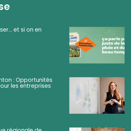
se
ser... et si on en
ghton : Opportunités
pour les entreprises
ve régionale de