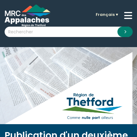
Français
▼
n submenu (La MRC )
n submenu (Citoyens )
n submenu (Entreprises )
 submenu (Visiteurs )
n submenu (Nouvelles )
n submenu (Documentation )
Publication d'un deuxième