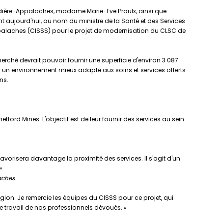
dière-Appalaches, madame Marie-Eve Proulx, ainsi que
t aujourd'hui, au nom du ministre de la Santé et des Services
ppalaches (CISSS) pour le projet de modernisation du CLSC de
herché devrait pouvoir fournir une superficie d'environ 3 087
rir un environnement mieux adapté aux soins et services offerts
ns.
ford Mines. L'objectif est de leur fournir des services au sein
favorisera davantage la proximité des services. Il s'agit d'un
»
aches
région. Je remercie les équipes du CISSS pour ce projet, qui
 travail de nos professionnels dévoués. »