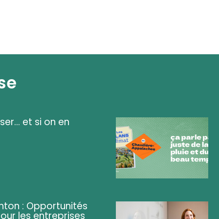
se
ser... et si on en
ghton : Opportunités
pour les entreprises