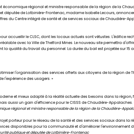
 économique régional et ministre responsable de la région de la Chau
ue et députée de Lotbinière-Frontenac, madame Isabelle Lecours, annoncen
offres du Centre intégré de santé et de services sociaux de Chaudière-A
our accueillir le CLSC, dont les locaux actuels sont vétustes. L'édifice rec
préalable avec la Ville de Thetford Mines. Le nouveau site permettra d'off
a qualité du travail du personnel. La durée du bail est projetée sur 15 a
iser l'organisation des services offerts aux citoyens de la région de Thet
é de l'expérience des usagers. »
moderne et mieux adapté à la réalité actuelle des besoins dans la région, 
 mais aussi un gain d'efficience pour le CISSS de Chaudière-Appalaches. 
ique régional et ministre responsable de la région de la Chaudière-Appal
 projet porteur pour le réseau de la santé et des services sociaux dans la 
rvices disponibles pour la communauté et d'améliorer l'environnement de
écurité publique et députée de Lotbinière-Frontenac