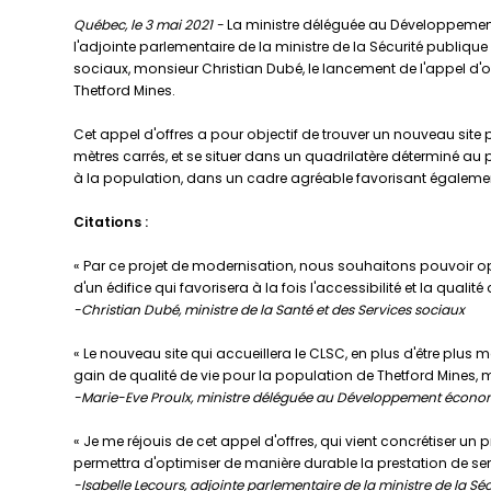
Québec, le 3 mai 2021 -
La ministre déléguée au Développement
l'adjointe parlementaire de la ministre de la Sécurité publiq
sociaux, monsieur Christian Dubé, le lancement de l'appel d'
Thetford Mines.
Cet appel d'offres a pour objectif de trouver un nouveau site p
mètres carrés, et se situer dans un quadrilatère déterminé au 
à la population, dans un cadre agréable favorisant également l
Citations :
« Par ce projet de modernisation, nous souhaitons pouvoir optim
d'un édifice qui favorisera à la fois l'accessibilité et la qualit
-Christian Dubé, ministre de la Santé et des Services sociaux
« Le nouveau site qui accueillera le CLSC, en plus d'être plus 
gain de qualité de vie pour la population de Thetford Mines,
-Marie-Eve Proulx, ministre déléguée au Développement économ
« Je me réjouis de cet appel d'offres, qui vient concrétiser un
permettra d'optimiser de manière durable la prestation de se
-Isabelle Lecours, adjointe parlementaire de la ministre de la S