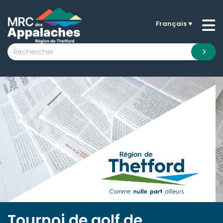
Français
▼
n submenu (La MRC )
n submenu (Citoyens )
n submenu (Entreprises )
 submenu (Visiteurs )
n submenu (Nouvelles )
n submenu (Documentation )
Tournoi de golf de