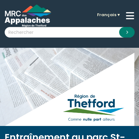
Français
▼
n submenu (La MRC )
n submenu (Citoyens )
n submenu (Entreprises )
 submenu (Visiteurs )
n submenu (Nouvelles )
n submenu (Documentation )
Entraînement au parc St-