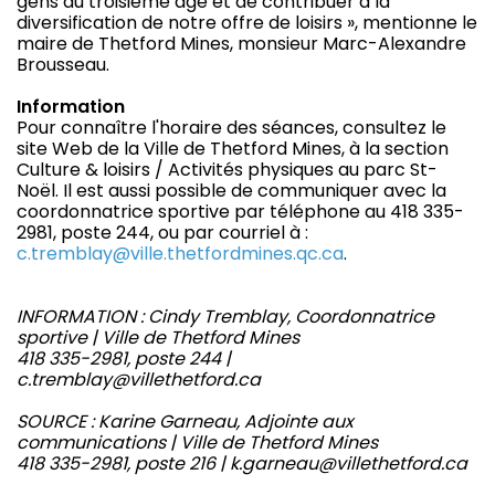
gens du troisième âge et de contribuer à la
diversification de notre offre de loisirs », mentionne le
maire de Thetford Mines, monsieur Marc-Alexandre
Brousseau.
Information
Pour connaître l'horaire des séances, consultez le
site Web de la Ville de Thetford Mines, à la section
Culture & loisirs / Activités physiques au parc St-
Noël. Il est aussi possible de communiquer avec la
coordonnatrice sportive par téléphone au 418 335-
2981, poste 244, ou par courriel à :
c.tremblay@ville.thetfordmines.qc.ca
.
INFORMATION : Cindy Tremblay, Coordonnatrice
sportive | Ville de Thetford Mines
418 335-2981, poste 244 |
c.tremblay@villethetford.ca
SOURCE : Karine Garneau, Adjointe aux
communications | Ville de Thetford Mines
418 335-2981, poste 216 | k.garneau@villethetford.ca