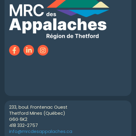
233, boul. Frontenac Ouest
Thetford Mines (Québec)
G6G 6K2
418 332-2757
info@mrcdesappalaches.ca