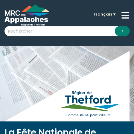
Français
▼
n submenu (La MRC )
n submenu (Citoyens )
n submenu (Entreprises )
 submenu (Visiteurs )
n submenu (Nouvelles )
n submenu (Documentation )
La Fête Nationale de