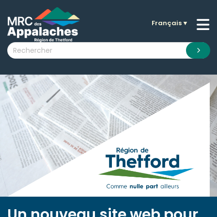
Français
▼
n submenu (La MRC )
n submenu (Citoyens )
n submenu (Entreprises )
 submenu (Visiteurs )
n submenu (Nouvelles )
n submenu (Documentation )
Un nouveau site web pour