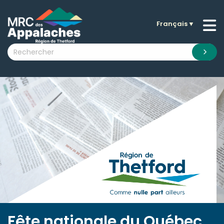
Français
▼
n submenu (La MRC )
n submenu (Citoyens )
n submenu (Entreprises )
 submenu (Visiteurs )
n submenu (Nouvelles )
n submenu (Documentation )
Fête nationale du Québec