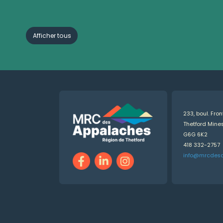
Afficher tous
233, boul. Fro
Thetford Min
G6G 6K2
418 332-2757
info@mrcdes