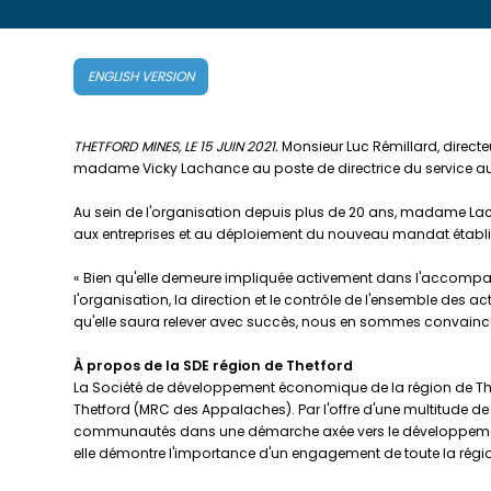
ENGLISH VERSION
THETFORD MINES, LE 15 JUIN 2021.
Monsieur Luc Rémillard, direct
madame Vicky Lachance au poste de directrice du service aux 
Au sein de l'organisation depuis plus de 20 ans, madame Lach
aux entreprises et au déploiement du nouveau mandat établi 
« Bien qu'elle demeure impliquée activement dans l'accomp
l'organisation, la direction et le contrôle de l'ensemble des a
qu'elle saura relever avec succès, nous en sommes convaincus 
À propos de la SDE région de Thetford
La Société de développement économique de la région de Thetf
Thetford (MRC des Appalaches). Par l'offre d'une multitude de 
communautés dans une démarche axée vers le développement é
elle démontre l'importance d'un engagement de toute la régi