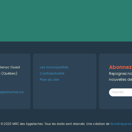
Abonnez-
ntenac Ouest
Les municipalités
Rejoignez no
es (Québec)
Confidentialité
nouvelles d
Plan du site
appalaches.ca
© 2025 MRC des Appalaches. Tous les droits sont réservés. Une création de
Numérique.ca