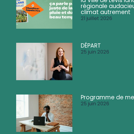
la Ville de Lévis 
régionale audacieu
climat autrement
21 juillet 2026
DÉPART
25 juin 2026
Programme de me
25 juin 2026