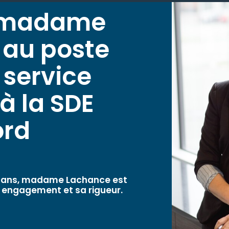
e madame
 au poste
 service
à la SDE
ord
20 ans, madame Lachance est
 engagement et sa rigueur.