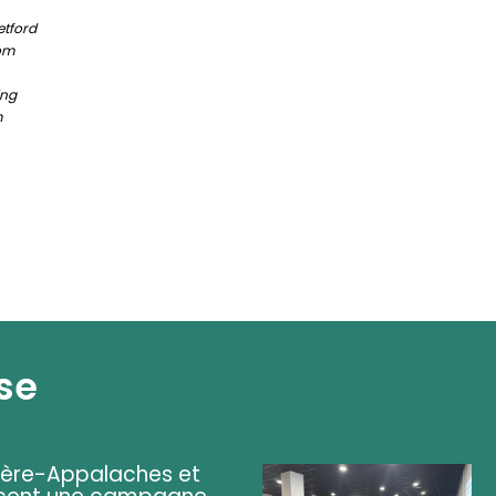
etford
com
ing
m
se
ière-Appalaches et