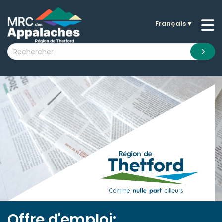
Français
▼
n submenu (La MRC )
n submenu (Citoyens )
n submenu (Entreprises )
 submenu (Visiteurs )
n submenu (Nouvelles )
n submenu (Documentation )
Offre d'emploi: