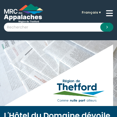
Français
▼
n submenu (La MRC )
n submenu (Citoyens )
n submenu (Entreprises )
 submenu (Visiteurs )
n submenu (Nouvelles )
n submenu (Documentation )
L'Hôtel du Domaine dévoile