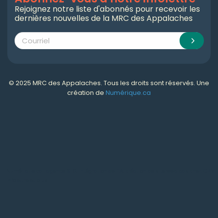
Rejoignez notre liste d'abonnés pour recevoir les
dernières nouvelles de la MRC des Appalaches
© 2025 MRC des Appalaches. Tous les droits sont réservés. Une
création de
Numérique.ca
Numérique.ca
:
agence SEO
,
intégration de l'IA
,
création de site web pas cher
,
CRM
,
infolettre
et plus!