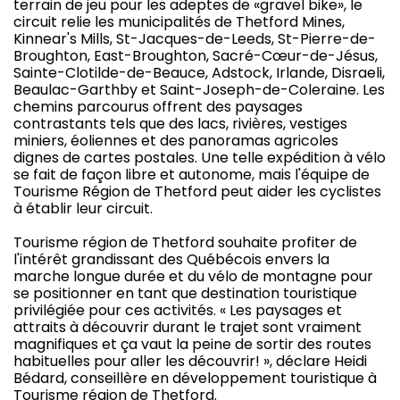
terrain de jeu pour les adeptes de «gravel bike», le
circuit relie les municipalités de Thetford Mines,
Kinnear's Mills, St-Jacques-de-Leeds, St-Pierre-de-
Broughton, East-Broughton, Sacré-Cœur-de-Jésus,
Sainte-Clotilde-de-Beauce, Adstock, Irlande, Disraeli,
Beaulac-Garthby et Saint-Joseph-de-Coleraine. Les
chemins parcourus offrent des paysages
contrastants tels que des lacs, rivières, vestiges
miniers, éoliennes et des panoramas agricoles
dignes de cartes postales. Une telle expédition à vélo
se fait de façon libre et autonome, mais l'équipe de
Tourisme Région de Thetford peut aider les cyclistes
à établir leur circuit.
Tourisme région de Thetford souhaite profiter de
l'intérêt grandissant des Québécois envers la
marche longue durée et du vélo de montagne pour
se positionner en tant que destination touristique
privilégiée pour ces activités. « Les paysages et
attraits à découvrir durant le trajet sont vraiment
magnifiques et ça vaut la peine de sortir des routes
habituelles pour aller les découvrir! », déclare Heidi
Bédard, conseillère en développement touristique à
Tourisme région de Thetford.