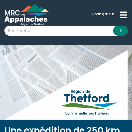
Français
▼
n submenu (La MRC )
n submenu (Citoyens )
n submenu (Entreprises )
 submenu (Visiteurs )
n submenu (Nouvelles )
n submenu (Documentation )
Une expédition de 250 km