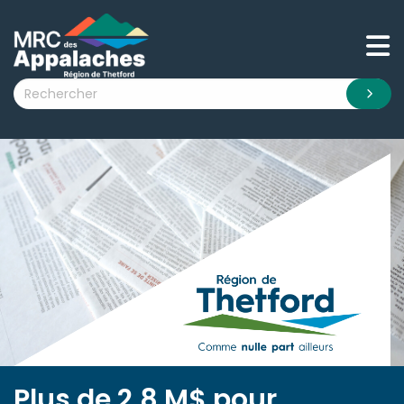
n submenu (La MRC )
n submenu (Citoyens )
n submenu (Entreprises )
 submenu (Visiteurs )
n submenu (Nouvelles )
n submenu (Documentation )
Plus de 2,8 M$ pour