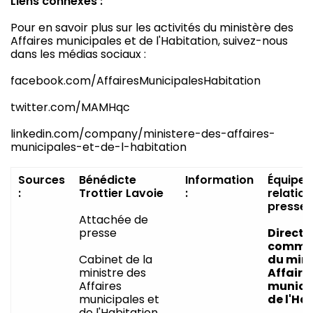
Liens connexes :
Pour en savoir plus sur les activités du ministère des
Affaires municipales et de l'Habitation, suivez-nous
dans les médias sociaux :
facebook.com/AffairesMunicipalesHabitation
twitter.com/MAMHqc
linkedin.com/company/ministere-des-affaires-
municipales-et-de-l-habitation
Sources
Bénédicte
Information
Équipe 
:
Trottier Lavoie
:
relatio
presse
Attachée de
presse
Directi
commun
Cabinet de la
du mini
ministre des
Affaire
Affaires
municip
municipales et
de l'Ha
de l'Habitation