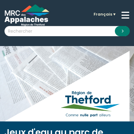
Français
▼
n submenu (La MRC )
n submenu (Citoyens )
n submenu (Entreprises )
 submenu (Visiteurs )
n submenu (Nouvelles )
n submenu (Documentation )
Jeux d'eau au parc de