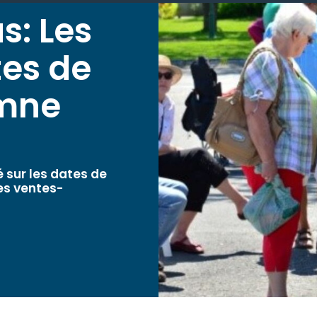
s: Les
tes de
omne
 sur les dates de
les ventes-