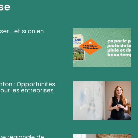
se
ser... et si on en
ghton : Opportunités
pour les entreprises
ve régionale de