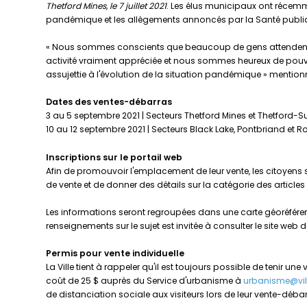
Thetford Mines, le 7 juillet 2021
. Les élus municipaux ont récemmen
pandémique et les allègements annoncés par la Santé publique
« Nous sommes conscients que beaucoup de gens attendent c
activité vraiment appréciée et nous sommes heureux de pouvoir
assujettie à l'évolution de la situation pandémique » mentio
Dates des ventes-débarras
3 au 5 septembre 2021 | Secteurs Thetford Mines et Thetford-S
10 au 12 septembre 2021 | Secteurs Black Lake, Pontbriand et Ro
Inscriptions sur le portail web
Afin de promouvoir l'emplacement de leur vente, les citoyens son
de vente et de donner des détails sur la catégorie des articles
Les informations seront regroupées dans une carte géoréférenc
renseignements sur le sujet est invitée à consulter le site web d
Permis pour vente individuelle
La Ville tient à rappeler qu'il est toujours possible de tenir 
coût de 25 $ auprès du Service d'urbanisme à
urbanisme@vill
de distanciation sociale aux visiteurs lors de leur vente-déba