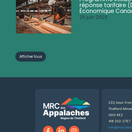
réponse tarifaire
Économique Cana
25 juin 2026
Afficher tous
233, boul. Fro
Thetford Min
G6G 6K2
418 332-2757
info@mrcdes