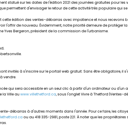
t statué sur les dates de l'édition 2021 des journées gratuites pour les v
 permettent d'envisager le retour de cette activité très populaire qui s
ette édition des ventes-débarras avec impatience et nous recevons b
 l'offrir de nouveau. Évidemment, notre priorité demeure de protéger la s
nne Yves Bergeron, président de la commission de l'urbanisme.
ud;
bertsonville.
t invités à s'inscrire sur le portail web gratuit. Sans être obligatoire, il 
 à vendre.
ée qui sera accessible en un seul clic à partir d'un ordinateur ou d'un 
e la Ville au
www.villethetford.ca
, sous l'onglet Vivre à Thetford |Ventes-d
une vente-débarras à d'autres moments dans l'année. Pour ce faire, les cito
ethetford.ca
ou au 418 335-2981, poste 221. À noter que les propriétaires
rras.