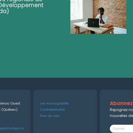
 (Développement
da)
Abonnez-
ntenac Ouest
Les municipalités
Rejoignez no
es (Québec)
Confidentialité
nouvelles d
Plan du site
appalaches.ca