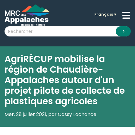
Français
▼
n submenu (La MRC )
n submenu (Citoyens )
n submenu (Entreprises )
 submenu (Visiteurs )
AgriRÉCUP mobilise la
n submenu (Nouvelles )
région de Chaudière-
n submenu (Documentation )
Appalaches autour d'un
projet pilote de collecte de
plastiques agricoles
Mer, 28 juillet 2021, par Cassy Lachance