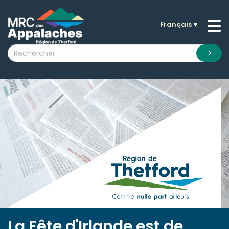
Français
▼
n submenu (La MRC )
n submenu (Citoyens )
n submenu (Entreprises )
 submenu (Visiteurs )
n submenu (Nouvelles )
n submenu (Documentation )
La Fête d'Irlande est de