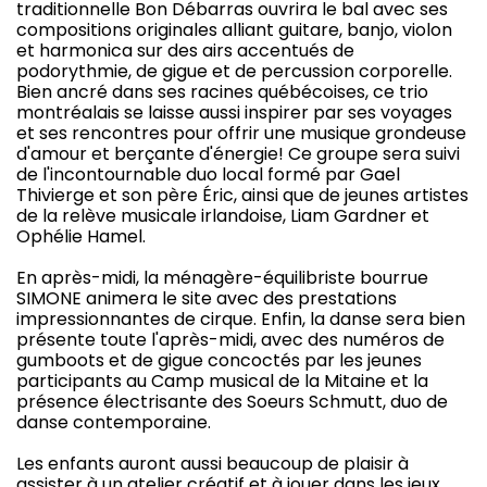
traditionnelle Bon Débarras ouvrira le bal avec ses
compositions originales alliant guitare, banjo, violon
et harmonica sur des airs accentués de
podorythmie, de gigue et de percussion corporelle.
Bien ancré dans ses racines québécoises, ce trio
montréalais se laisse aussi inspirer par ses voyages
et ses rencontres pour offrir une musique grondeuse
d'amour et berçante d'énergie! Ce groupe sera suivi
de l'incontournable duo local formé par Gael
Thivierge et son père Éric, ainsi que de jeunes artistes
de la relève musicale irlandoise, Liam Gardner et
Ophélie Hamel.
En après-midi, la ménagère-équilibriste bourrue
SIMONE animera le site avec des prestations
impressionnantes de cirque. Enfin, la danse sera bien
présente toute l'après-midi, avec des numéros de
gumboots et de gigue concoctés par les jeunes
participants au Camp musical de la Mitaine et la
présence électrisante des Soeurs Schmutt, duo de
danse contemporaine.
Les enfants auront aussi beaucoup de plaisir à
assister à un atelier créatif et à jouer dans les jeux