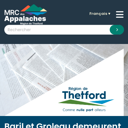
Français
▼
n submenu (La MRC )
n submenu (Citoyens )
n submenu (Entreprises )
 submenu (Visiteurs )
n submenu (Nouvelles )
n submenu (Documentation )
Baril et Groleau demeurent