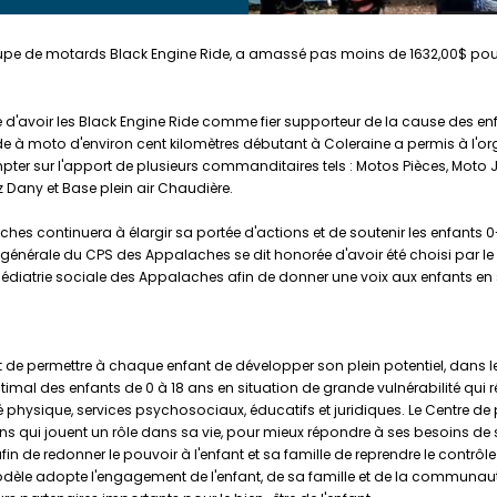
roupe de motards Black Engine Ride, a amassé pas moins de 1632,00$ pour 
d'avoir les Black Engine Ride comme fier supporteur de la cause des enfan
enade à moto d'environ cent kilomètres débutant à Coleraine a permis à l
ter sur l'apport de plusieurs commanditaires tels : Motos Pièces, Moto J
 Dany et Base plein air Chaudière.
hes continuera à élargir sa portée d'actions et de soutenir les enfants 0-
érale du CPS des Appalaches se dit honorée d'avoir été choisi par le g
iatrie sociale des Appalaches afin de donner une voix aux enfants en sit
de permettre à chaque enfant de développer son plein potentiel, dans le r
mal des enfants de 0 à 18 ans en situation de grande vulnérabilité qui ré
physique, services psychosociaux, éducatifs et juridiques. Le Centre de pé
s qui jouent un rôle dans sa vie, pour mieux répondre à ses besoins de sant
fin de redonner le pouvoir à l'enfant et sa famille de reprendre le contr
èle adopte l'engagement de l'enfant, de sa famille et de la communauté