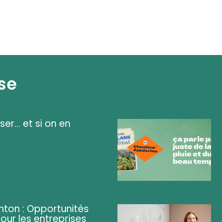
se
ser... et si on en
ghton : Opportunités
pour les entreprises