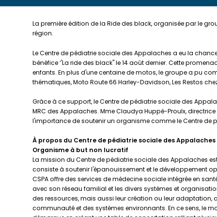
La première édition de la Ride des black, organisée par le g
région.
Le Centre de pédiatrie sociale des Appalaches a eu la chance 
bénéfice ‘'La ride des black'' le 14 août dernier. Cette prom
enfants. En plus d'une centaine de motos, le groupe a pu comp
thématiques, Moto Route 66 Harley-Davidson, Les Restos chez
Grâce à ce support, le Centre de pédiatrie sociale des Appalac
MRC des Appalaches. Mme Claudya Huppé-Proulx, directrice gén
l'importance de soutenir un organisme comme le Centre de péd
À propos du Centre de pédiatrie sociale des Appalaches
Organisme à but non lucratif
La mission du Centre de pédiatrie sociale des Appalaches est 
consiste à soutenir l'épanouissement et le développement opti
CSPA offre des services de médecine sociale intégrée en santé 
avec son réseau familial et les divers systèmes et organisation
des ressources, mais aussi leur création ou leur adaptation, a
communauté et des systèmes environnants. En ce sens, le mod