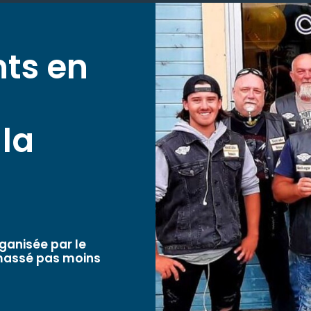
a
nts en
 la
rganisée par le
amassé pas moins