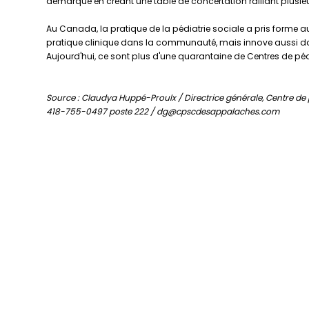
démarque en créant une table de concertation ralliant plusieur
Au Canada, la pratique de la pédiatrie sociale a pris forme au
pratique clinique dans la communauté, mais innove aussi dan
Aujourd'hui, ce sont plus d'une quarantaine de Centres de p
Source : Claudya Huppé-Proulx / Directrice générale,
Centre de 
418-755-0497 poste 222 /
dg@cpscdesappalaches.com