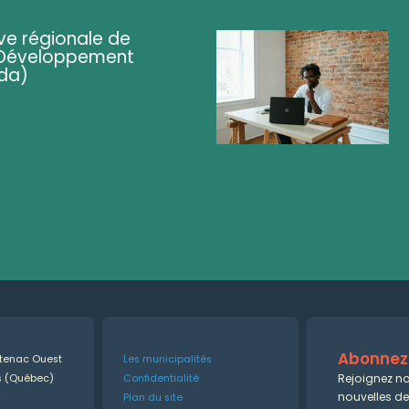
ve régionale de
 (Développement
da)
Abonnez-
ntenac Ouest
Les municipalités
Rejoignez no
es (Québec)
Confidentialité
nouvelles d
Plan du site