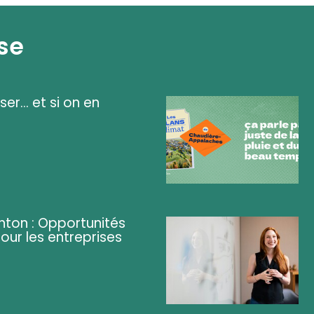
se
ser... et si on en
ghton : Opportunités
pour les entreprises