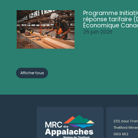
Programme Initiati
réponse tarifaire
Économique Cana
25 juin 2026
Afficher tous
233, boul. Fro
Thetford Min
G6G 6K2