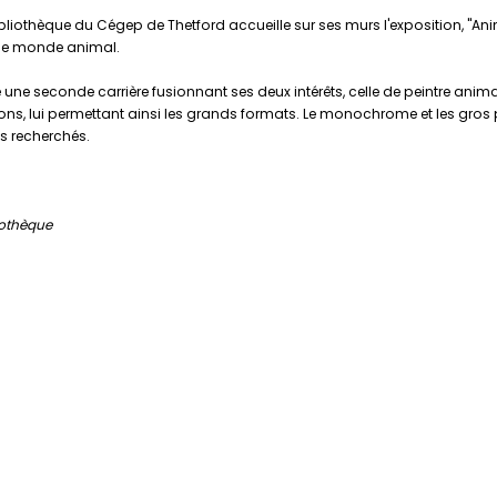
liothèque du Cégep de Thetford accueille sur ses murs l'exposition, ''Animal
t le monde animal.
e une seconde carrière fusionnant ses deux intérêts, celle de peintre anim
fons, lui permettant ainsi les grands formats. Le monochrome et les gros p
ts recherchés.
iothèque