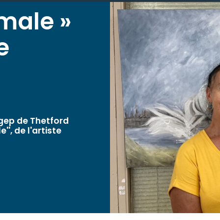
imale »
e
égep de Thetford
'', de l'artiste