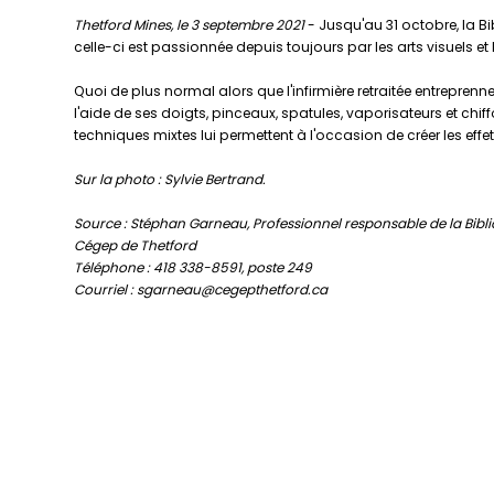
Thetford Mines, le 3 septembre 2021
- Jusqu'au 31 octobre, la Bib
celle-ci est passionnée depuis toujours par les arts visuels e
Quoi de plus normal alors que l'infirmière retraitée entreprenn
l'aide de ses doigts, pinceaux, spatules, vaporisateurs et chif
techniques mixtes lui permettent à l'occasion de créer les effe
Sur la photo : Sylvie Bertrand.
Source : Stéphan Garneau, Professionnel responsable de la Bibl
Cégep de Thetford
Téléphone : 418 338-8591, poste 249
Courriel : sgarneau@cegepthetford.ca