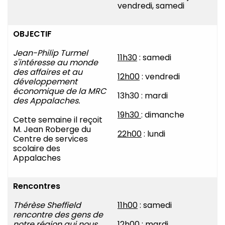
vendredi, samedi
OBJECTIF
Jean-Philip Turmel
11h30
: samedi
s'intéresse au monde
des affaires et au
12h00
: vendredi
développement
économique de la MRC
13h30 : mardi
des Appalaches.
19h30
: dimanche
Cette semaine il reçoit
M. Jean Roberge du
22h00
: lundi
Centre de services
scolaire des
Appalaches
Rencontres
Thérèse Sheffield
11h00
: samedi
rencontre des gens de
notre région qui nous
12h00
: mardi