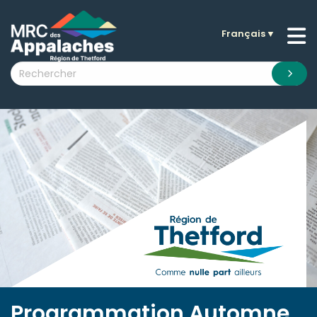
Français
▼
n submenu (La MRC )
n submenu (Citoyens )
n submenu (Entreprises )
 submenu (Visiteurs )
n submenu (Nouvelles )
n submenu (Documentation )
Programmation Automne