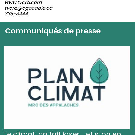
www.tvcra.com
tvcra@cgocable.ca
338-8444
Communiqués de presse
Le climat, ça fait jaser... et si on en