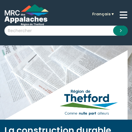
Français
▼
n submenu (La MRC )
n submenu (Citoyens )
n submenu (Entreprises )
 submenu (Visiteurs )
n submenu (Nouvelles )
n submenu (Documentation )
La construction durable