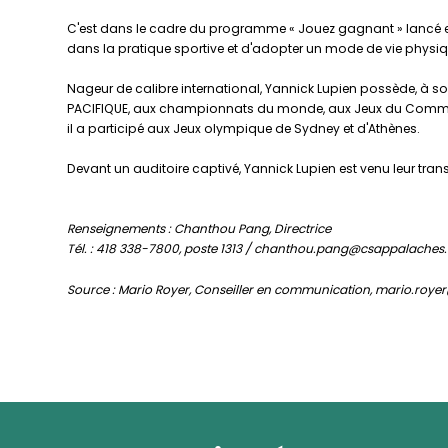
C'est dans le cadre du programme « Jouez gagnant » lancé en 20
dans la pratique sportive et d'adopter un mode de vie physiq
Nageur de calibre international, Yannick Lupien possède, à s
PACIFIQUE, aux championnats du monde, aux Jeux du Commonw
il a participé aux Jeux olympique de Sydney et d'Athènes.
Devant un auditoire captivé, Yannick Lupien est venu leur transme
Renseignements : Chanthou Pang, Directrice
Tél. : 418 338-7800, poste 1313 / chanthou.pang@csappalaches
Source : Mario Royer, Conseiller en communication, mario.roy