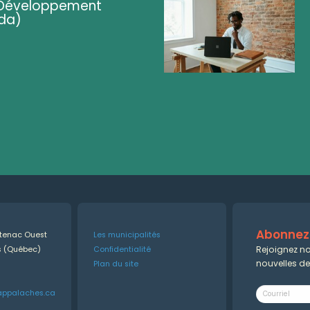
 (Développement
da)
Abonnez-
ntenac Ouest
Les municipalités
Rejoignez no
es (Québec)
Confidentialité
nouvelles d
Plan du site
appalaches.ca