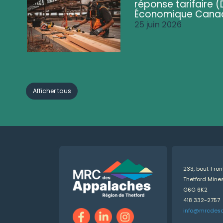
réponse tarifaire
Économique Cana
25 juin 2026
Afficher tous
233, boul. Fro
Thetford Min
G6G 6K2
418 332-2757
info@mrcdes