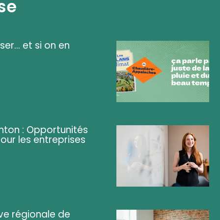
se
ser... et si on en
ghton : Opportunités
pour les entreprises
ve régionale de