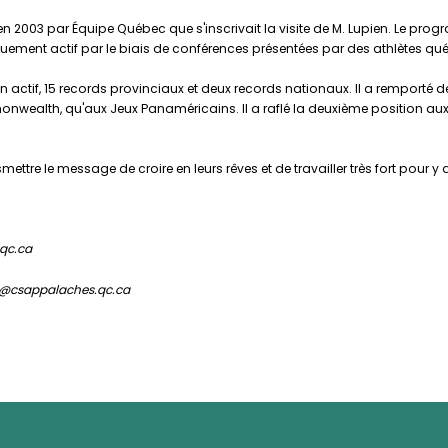
03 par Équipe Québec que s'inscrivait la visite de M. Lupien. Le programm
uement actif par le biais de conférences présentées par des athlètes qu
on actif, 15 records provinciaux et deux records nationaux. Il a rempo
ealth, qu'aux Jeux Panaméricains. Il a raflé la deuxième position a
ttre le message de croire en leurs rêves et de travailler très fort pour y a
.qc.ca
er@csappalaches.qc.ca