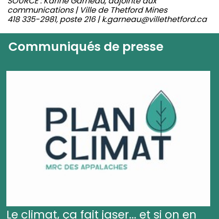
SOURCE : Karine Garneau, adjointe aux
communications | Ville de Thetford Mines
418 335-2981, poste 216 | k.garneau@villethetford.ca
Communiqués de presse
Le climat, ça fait jaser... et si on en