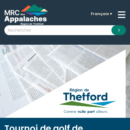
Français
▼
n submenu (La MRC )
n submenu (Citoyens )
n submenu (Entreprises )
 submenu (Visiteurs )
n submenu (Nouvelles )
n submenu (Documentation )
Tournoi de golf de