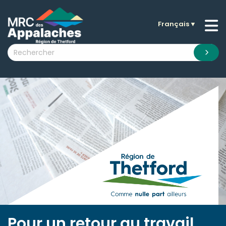
Français
▼
n submenu (La MRC )
n submenu (Citoyens )
n submenu (Entreprises )
 submenu (Visiteurs )
n submenu (Nouvelles )
n submenu (Documentation )
Pour un retour au travail