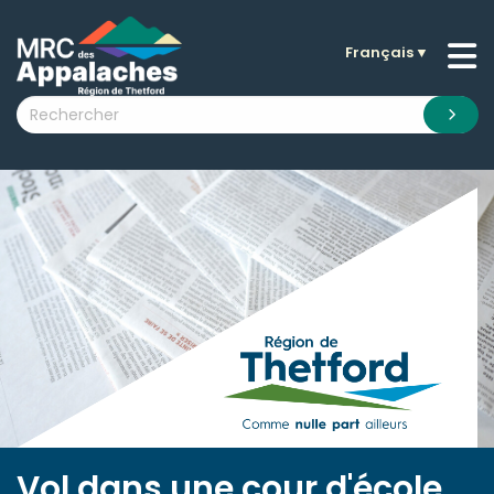
Français
▼
n submenu (La MRC )
n submenu (Citoyens )
n submenu (Entreprises )
 submenu (Visiteurs )
n submenu (Nouvelles )
n submenu (Documentation )
Vol dans une cour d'école