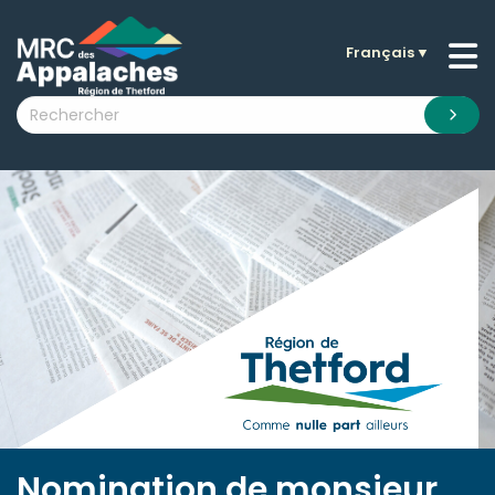
Français
▼
n submenu (La MRC )
n submenu (Citoyens )
n submenu (Entreprises )
 submenu (Visiteurs )
n submenu (Nouvelles )
n submenu (Documentation )
Nomination de monsieur