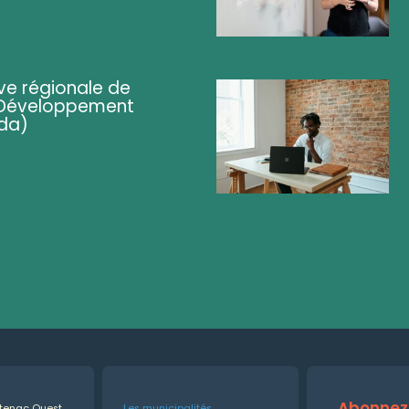
ve régionale de
 (Développement
da)
Abonnez-
ntenac Ouest
Les municipalités