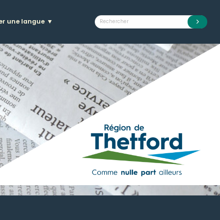
er une langue
▼