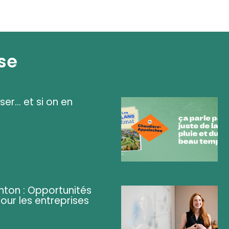
se
ser... et si on en
ghton : Opportunités
pour les entreprises