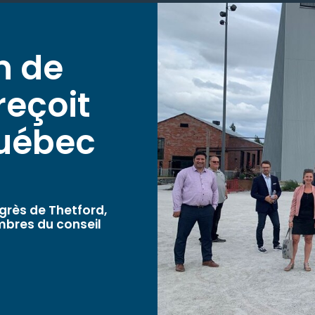
n de
reçoit
Québec
grès de Thetford,
membres du conseil