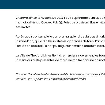
Thetford Mines, le 1er octobre 2021.
Le 24 septembre dernier, au C
municipalités du Québec (UMQ). Puisque plusieurs élus en étaien
ses invités.
Après avoir contemplé le panorama splendide du bassin urbain
la mine King, qui a d'ailleurs été très appréciée de tous. Par 
Lors de ce cocktail, ils ont pu déguster certains produits loc
La Ville de Thetford Mines tient à remercier sincèrement les fo
la visite qui a été présentée de main de maître par une animat
Source : Caroline Poulin, Responsable des communications | Vill
418 335-2981, poste 215 | c.poulin@villethetford.ca