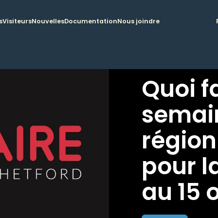
s
Visiteurs
Nouvelles
Documentation
Nous joindre
Quoi f
semai
région
pour l
au 15 