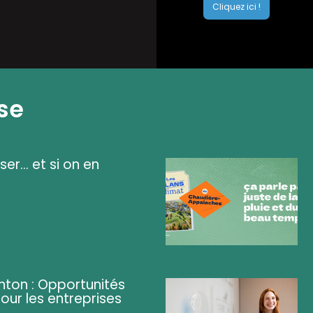
Cliquez ici !
se
ser... et si on en
ghton : Opportunités
pour les entreprises